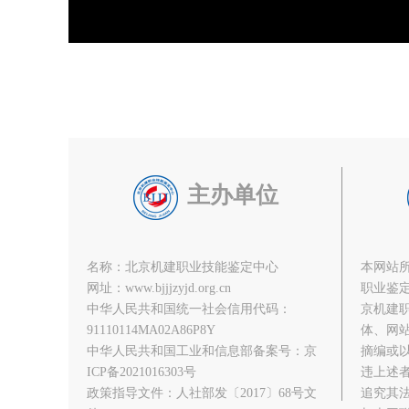
主办单位
名称：北京机建职业技能鉴定中心
本网站
网址：www.bjjjzyjd.org.cn
职业鉴
中华人民共和国统一社会信用代码：
京机建
91110114MA02A86P8Y
体、网
中华人民共和国工业和信息部备案号：京
摘编或
ICP备2021016303号
违上述
政策指导文件：人社部发〔2017〕68号文
追究其